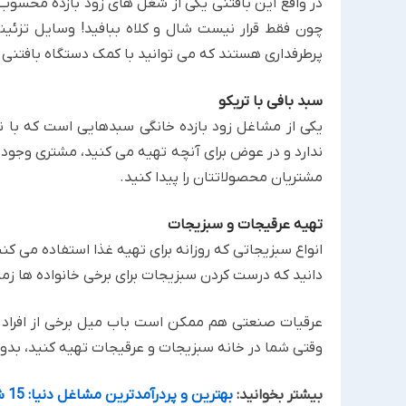
در واقع این بافتنی یکی از شغل های زود بازده ‏محسو
‏چون فقط قرار نیست شال و کلاه ببافید! وسایل تزئ
‏پرطرفداری هستند که می توانید با کمک دستگاه بافتنی 
سبد بافی با تریکو
یکی از مشاغل زود بازده خانگی ‏سبدهایی است که با ن
ندارد و ‏در عوض برای آنچه تهیه می کنید، مشتری وجود د
‏مشتریان محصولاتتان را پیدا کنید.‏
تهیه عرقیجات و سبزیجات
انواع سبزیجاتی که روزانه برای تهیه غذا استفاده می کن
دانید که درست کردن سبزیجات برای برخی خانواده ها زمانب
عرقیات صنعتی هم ممکن است باب میل برخی از افراد نب
‏وقتی شما در خانه سبزیجات و عرقیجات تهیه کنید، بدو
بیشتر بخوانید:
بهترین و پردرآمدترین مشاغل دنیا: 15 شغل پردرآمد جهان