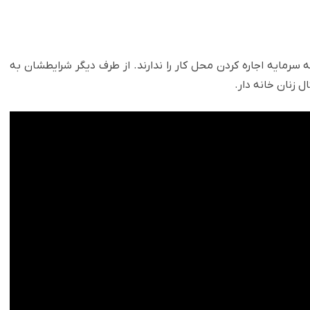
رمایه اجاره کردن محل کار را ندارند. از طرف دیگر شرایطشان به
 زنان خانه دار. ‏