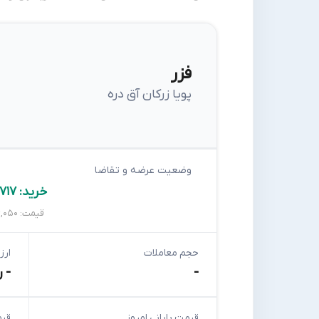
فزر
پویا زرکان آق دره
وضعیت عرضه و تقاضا
خرید: ۳۱,۷۱۷
قیمت: ۱۳۶,۰۵۰
حجم معاملات
ارز
-
- ر
قیمت پایانی امروز
قیم