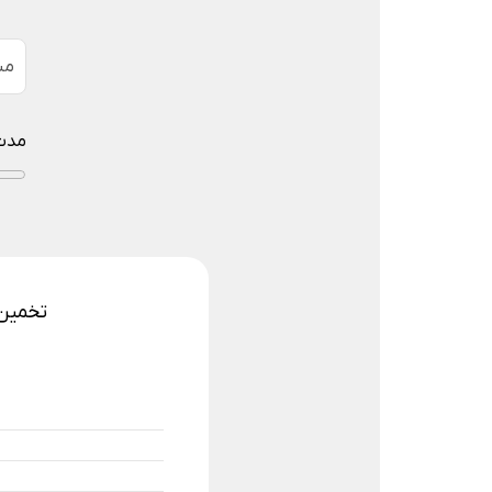
مب
مدت 
تخمین 