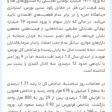
که ورود 1477 میلیارد تومانی نقدینگی به صندوق‌های طلا و
رشد قیمت این فلز، در مقابل رکود نسبی بورس، استراتژی
«پناهگاه امن» را در برابر عدم قطعیت‌های اقتصادی تایید
می‌کند. در حالی که بازار سهام با ورود محدود 19 میلیارد
تومانی نقدینگی حقیقی، نشانه‌هایی از فرصت‌طلبی مقطعی
نشان می‌دهد، این رقم ناچیز نسبت به جریان سرمایه در
بازارهای موازی، بیانگر عدم جلب اعتماد پایدار سرمایه‌گذاران
است. نیمه نخست سال به پایان رسیده و شاخص کل بورس،
هرچند از ابتدای سال 1.2 درصد افت داشته، اما در 9 روز اخیر
با بازدهی حدود 12 درصدی، سه کانال کلیدی را پشت سر
گذاشته است.
در معاملات روز سه‌شنبه، شاخص کل با رشد 1.77 درصدی
به سطح 2 میلیون و 676 هزار واحد رسید و شاخص هم‌وزن
با افزایش 1.08 درصدی، پس از 29 روز به 800 هزار واحد
بازگشت. شاخص فرابورس نیز 0.92 درصد صعود کرد. ورود
هزار و 196 میلیارد تومان پول حقیقی، به‌ویژه در گروه‌های