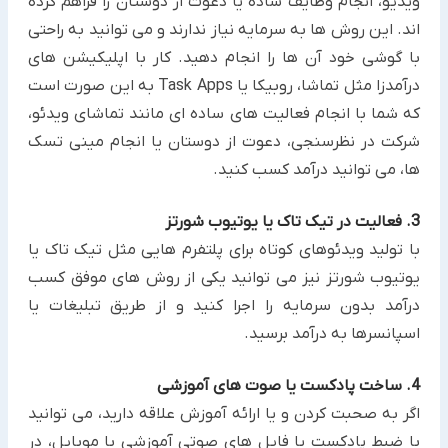
ویدیو، انجام وظایف ساده یا دعوت از دوستان را فراهم کرده
اند. این ‏روش ها به سرمایه نیاز ندارند و می توانید به راحتی
با گوشی خود آن ها را انجام دهید.‏ کار با اپلیکیشن های
درآمدزا مثل تماشا، روبیکا یا ‏Task Apps‏ به این صورت است
که شما با انجام فعالیت های ساده ای مانند ‏تماشای ویدئو،
شرکت در نظرسنجی، دعوت از دوستان یا انجام مینی تسک
ها، می توانید درآمد کسب کنید.‏
3. فعالیت در تیک تاک یا یوتیوب شورتز
با تولید ویدئوهای کوتاه برای پلتفرم هایی مثل تیک تاک یا
یوتیوب شورتز نیز می توانید یکی از روش های موفق کسب
درآمد بدون سرمایه را اجرا کنید و از طریق تبلیغات یا
اسپانسرها به درآمد برسید.‏
4. ساخت پادکست یا صوت های آموزشی
اگر به صحبت کردن و یا ارائه آموزش علاقه دارید، می توانید
با ضبط پادکست یا فایل های صوتی آموزشی با موبایل، در