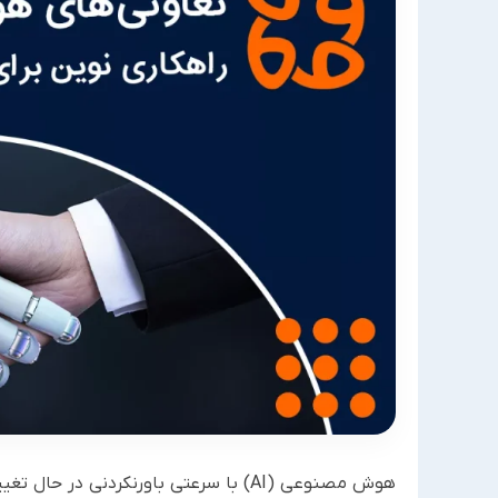
هوش مصنوعی (AI) با سرعتی باورنکردنی د