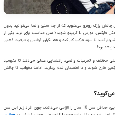
 چالش بزرگ روبرو می‌شوید که از چه سنی واقعا می‌توانید بدون
مثل فارکس، بورس یا کریپتو شوید؟ سن مناسب برای ترید یکی از
شروع کنید تا سود مرکب کار کند و هم نگران قوانین و ظرفیت ذهنی
اهد بود!
سنی مختلف و تجربیات واقعی، راهنمایی عملی می‌دهد تا بفهمید
می خارج شوید و با اطمینان قدم بردارید، ادامه بخوانید تا چالش
می‌گوید؟
در بازارهای جهانی بر اساس مقررات KYC و ضد پولشویی، حداقل سن 18 سال را الزامی می‌دانند، چون افراد زیر این سن
رک احراز هویت مثل پاسپورت یا کارت ملی معتبر ندارند. در
قوانین