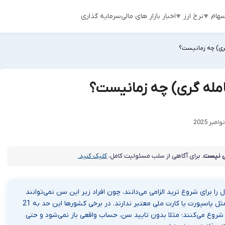
هام
نرخ ارز
اخبار بازار های مالی
سرمایه گذاری
ری) چه زمانیست؟
امله گری) چه زمانیست؟
 نیست.
برای آگاهی از سلب مسئولیت کامل،
کلیک کنید.
ه به مقررات KYC و ضد پولشویی، حداقل سن 18 سال را برای شروع ترید الزامی می‌دانند، چون افراد زیر این سن نمی‌توانند
مسئولیت قانونی معاملات را بپذیرند و مدارک احراز هویت مثل پاسپورت یا کارت ملی معتبر ندارند. در برخی کشورها این حد به 21
د و برای ایرانی‌ها هم بروکرهای معتبر از 18 سال شروع می‌کنند؛ مثلا بدون تایید سن، حساب واقعی باز نمی‌شود و حتی