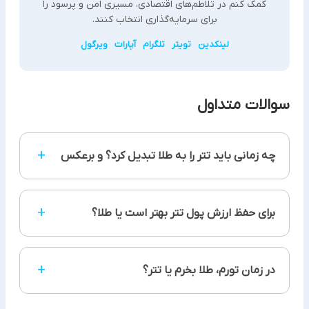
کمک کنم در تلاطم‌های اقتصادی، مسیری امن و پرسود را
برای سرمایه‌گذاری انتخاب کنند.
لینکدین
تویتر
تلگرام
آپارات
ویرگول
سوالات متداول
+
چه زمانی باید تتر را به طلا تبدیل کرد؟ و برعکس
زمانی تتر را به طلا تبدیل کنید که ارزش دلار ضعیف می
+
برای حفظ ارزش پول تتر بهتر است یا طلا؟
شود و تورم در کشور بالاست و می خواهید برای بلندمدت
سرمایه خود را حفظ کنید. اما وقتی دلار قوی می شود و طلا
در سقف قیمتی قرار دارد، طلا را به تتر تبدیل کنید.
برای حفظ ارزش پول در بلندمدت، طلا گزینه بهتری است.
+
در زمان تورم، طلا بخرم یا تتر؟
اما برای سرمایه گذاری در کوتاه مدت، تتر امن تر و
نقدشونده تر است.