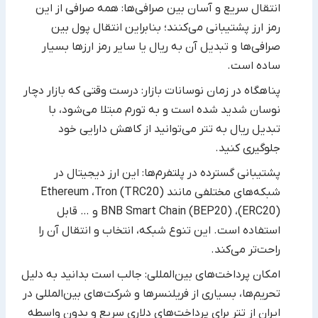
انتقال سریع و آسان بین صرافی‌ها: همه صرافی از این
رمز ارز پشتیبانی می‌کنند؛ بنابراین انتقال پول بین
صرافی‌ها و تبدیل آن ‏به ریال یا سایر رمز ارزها بسیار
ساده است.‏
پناهگاه در زمان نوسانات بازار: درست وقتی که بازار دچار
نوسان شدید شده است و به تورم مبتلا می‌شود، با
تبدیل ریال به تتر ‏می‌توانید از کاهش دارایی خود
جلوگیری کنید.‏
پشتیبانی گسترده در پلتفرم‌ها: این ارز دیجیتال در
شبکه‌های مختلفی مانند ‏Tron (TRC20)‎، ‏Ethereum
(ERC20)‎، ‏BNB ‎Smart Chain (BEP20)‎‏ و … قابل
استفاده است. این تنوع شبکه، انتخاب و انتقال آن را
راحت‌تر می‌کند.‏
امکان پرداخت‌های بین‌المللی: جالب است بدانید به دلیل
تحریم‌ها، بسیاری از فریلنسرها و شرکت‌های بین‌المللی در
ایران از ‏تتر برای پرداخت‌های دلاری سریع و بدون واسطه