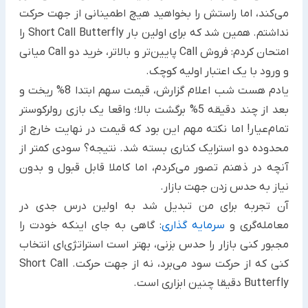
می‌کند، اما راستش را بخواهید هیچ اطمینانی از جهت حرکت
نداشتم. همین شد که برای اولین بار Short Call Butterfly را
امتحان کردم: فروش Call پایین‌تر و بالاتر، خرید دو Call میانی
و ورود با یک اعتبار اولیه کوچک.
یادم هست شب اعلام گزارش، قیمت سهم ابتدا 8% ریخت و
بعد از چند دقیقه 5% برگشت بالا؛ واقعا یک بازی رولرکوستر
تمام‌عیار! اما نکته مهم این بود که قیمت در نهایت خارج از
محدوده دو استرایک کناری بسته شد. نتیجه؟ سودی کمتر از
آنچه در ذهنم تصور می‌کردم، اما کاملا قابل قبول و بدون
نیاز به حدس زدن جهت بازار.
آن تجربه برای من تبدیل شد به اولین درس جدی در
معامله‌گری و
سرمایه گذاری
: گاهی به جای اینکه خودت را
مجبور کنی بازار را حدس بزنی، بهتر است استراتژی‌ای انتخاب
کنی که از حرکت سود می‌برد، نه از جهت حرکت. Short Call
Butterfly دقیقا چنین ابزاری است.