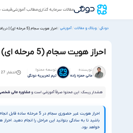
مقالات سرمایه گذاری
مطالب آموزشی
قیمت س
دونگی
وبلاگ و مقالات
آموزشی
/
/
/
احراز هویت سجام (5 مرحله ای) | دریافت کد بورسی در 5 دقیقه آنلاین
احراز هویت سجام (5 مرحله ای) | دریافت کد بورسی در 5 دقیقه آنلاین
نویسنده:
توسعه محتوا:
انتشار: 27 اکتبر 2025
مانی حمزه زاده
تیم تحریریه دونگی
هشدار ریسک: این محتوا صرفاً آموزشی است و
مشاوره مالی شخصی
احراز هویت غیر حضوری سجام در
باشید تا به سادگی بتوانید این مراحل را انجام دهید. احر
خواهد بود.